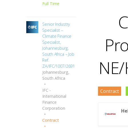
Full Time
C
Senior Industry
Specialist –
Pro
Climate Finance
Specialist,
Johannesburg,
South Africa – Job
NE/
Ref.
ZA/IFC/1007/2691
Johannesburg,
South Africa
IFC -
Contract
International
Finance
Corporation
He
Contract