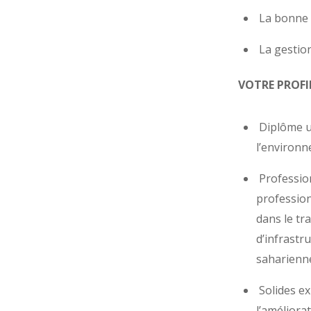
La bonne g
La gestion
VOTRE PROFI
Diplôme un
l’environ
Professio
profession
dans le tr
d’infrastr
saharienne
Solides ex
l’améliora