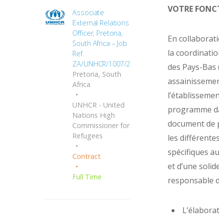
VOTRE FONC
Associate
External Relations
Officer, Pretoria,
En collaborat
South Africa – Job
la coordinati
Ref.
ZA/UNHCR/1007/2689
des Pays-Bas 
Pretoria, South
assainissement
Africa
l’établisseme
UNHCR - United
programme dan
Nations High
document de p
Commissioner for
Refugees
les différent
spécifiques a
Contract
et d’une solid
Full Time
responsable d
L’élaborat