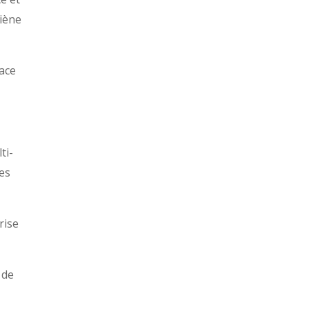
iène
ace
ti-
es
rise
 de