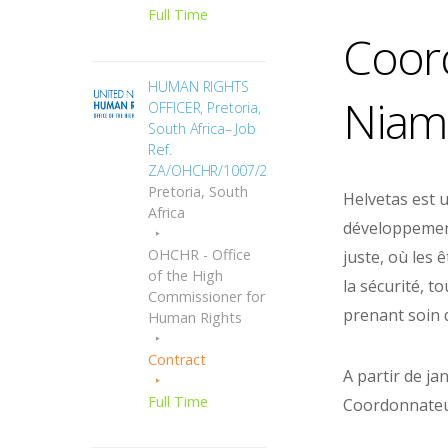
Full Time
Coord
HUMAN RIGHTS
Niam
OFFICER, Pretoria,
South Africa– Job
Ref.
ZA/OHCHR/1007/2690
Pretoria, South
Helvetas est 
Africa
développement
OHCHR - Office
juste, où les 
of the High
la sécurité, t
Commissioner for
prenant soin 
Human Rights
Contract
A partir de j
Full Time
Coordonnateur