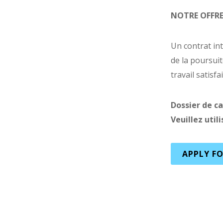
NOTRE OFFR
Un contrat int
de la poursuit
travail satisf
Dossier de ca
Veuillez util
APPLY FO