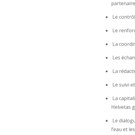
partenair
Le contrôl
Le renforc
La coordin
Les échan
La rédacti
Le suivi e
La capital
Helvetas g
Le dialogu
l’eau et le