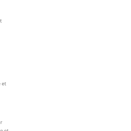
t
 et
ur
e et