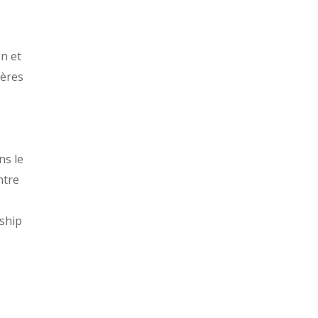
on et
gères
ns le
ntre
rship